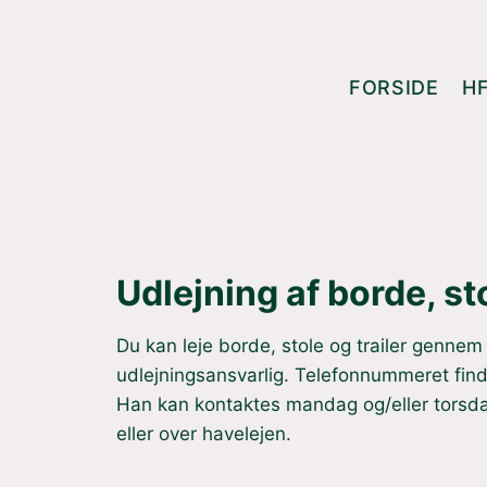
Fortsæt
til
indhold
FORSIDE
H
Udlejning af borde, sto
Du kan leje borde, stole og trailer gennem
udlejningsansvarlig. Telefonnummeret find
Han kan kontaktes mandag og/eller torsda
eller over havelejen.